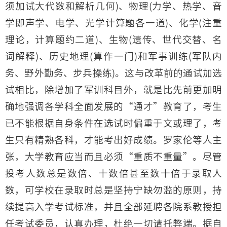
须加试大代数和解析几何)、物理(力学、热学、音
学即声学、电学、光学计算题各一道)、化学(注重
理论，计算题约二道)、生物(遗传、世代交替、名
词解释)、历史地理(算作一门)和军事训练(军队内
务、野外勤务、步兵操练)。这与改革前的通试加选
试相比，除增加了军训科目外，就是比先前更加明
确地强调各学科全面发展的“通才”教育了，考生
已不能根据自身条件在选试时偏重于文或理了，考
生只有精熟各科，才能考出好成绩。罗家伦等人主
张，大学教育应当而且必须“重质不重量”。尽管
投考人数总是数倍、十数倍甚至数十倍于录取人
数，可学校在录取时总是坚持宁缺勿滥的原则，持
续提高入学考试标准，并且全部延聘各院系教授担
任考试委员，认真办理，杜绝一切请托弊端。据自