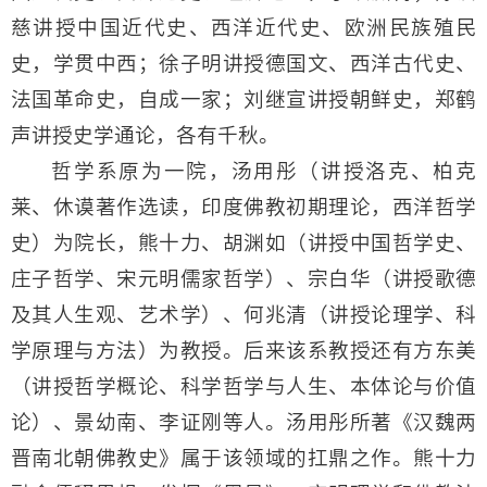
慈讲授中国近代史、西洋近代史、欧洲民族殖民
史，学贯中西；徐子明讲授德国文、西洋古代史、
法国革命史，自成一家；刘继宣讲授朝鲜史，郑鹤
声讲授史学通论，各有千秋。
哲学系原为一院，汤用彤（讲授洛克、柏克
莱、休谟著作选读，印度佛教初期理论，西洋哲学
史）为院长，熊十力、胡渊如（讲授中国哲学史、
庄子哲学、宋元明儒家哲学）、宗白华（讲授歌德
及其人生观、艺术学）、何兆清（讲授论理学、科
学原理与方法）为教授。后来该系教授还有方东美
（讲授哲学概论、科学哲学与人生、本体论与价值
论）、景幼南、李证刚等人。汤用彤所著《汉魏两
晋南北朝佛教史》属于该领域的扛鼎之作。熊十力