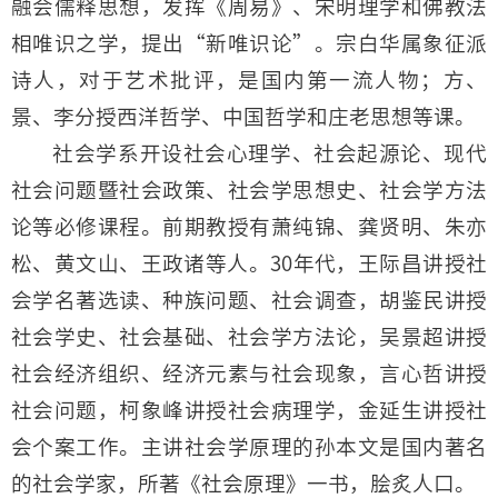
融会儒释思想，发挥《周易》、宋明理学和佛教法
相唯识之学，提出“新唯识论”。宗白华属象征派
诗人，对于艺术批评，是国内第一流人物；方、
景、李分授西洋哲学、中国哲学和庄老思想等课。
社会学系开设社会心理学、社会起源论、现代
社会问题暨社会政策、社会学思想史、社会学方法
论等必修课程。前期教授有萧纯锦、龚贤明、朱亦
松、黄文山、王政诸等人。30年代，王际昌讲授社
会学名著选读、种族问题、社会调查，胡鉴民讲授
社会学史、社会基础、社会学方法论，吴景超讲授
社会经济组织、经济元素与社会现象，言心哲讲授
社会问题，柯象峰讲授社会病理学，金延生讲授社
会个案工作。主讲社会学原理的孙本文是国内著名
的社会学家，所著《社会原理》一书，脍炙人口。