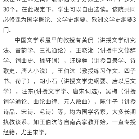
30个。在此规定下，学生可以自由选读。该院共同
必修课为国学概论、文学史纲要、欧洲文学史纲要3
门。
中国文学系最早的教授有黄侃（讲授文学研究
法、音韵学、三礼通论），王晓湘（讲授中文修辞
学、词曲史、稼轩词），汪辟疆（讲授目录学、诗
歌史、唐人小说），王伯沆（教授练习作文、四子
书、荀子），胡小石（讲授文学史纲要、唐以后文
学），汪东(讲授文字学、唐宋词选)，吴梅（讲授
词学通论、曲论曲律、元人散曲），陈仲子（讲授
诗品、宋诗、毛诗）等，均为国学名家，大多长期
执教该系。如王伯沆等自南高掌教开始，一直专授
经籍，尤主宋学。