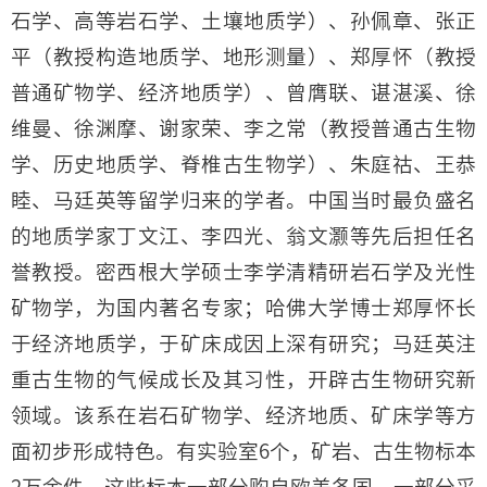
石学、高等岩石学、土壤地质学）、孙佩章、张正
平（教授构造地质学、地形测量）、郑厚怀（教授
普通矿物学、经济地质学）、曾膺联、谌湛溪、徐
维曼、徐渊摩、谢家荣、李之常（教授普通古生物
学、历史地质学、脊椎古生物学）、朱庭祜、王恭
睦、马廷英等留学归来的学者。中国当时最负盛名
的地质学家丁文江、李四光、翁文灏等先后担任名
誉教授。密西根大学硕士李学清精研岩石学及光性
矿物学，为国内著名专家；哈佛大学博士郑厚怀长
于经济地质学，于矿床成因上深有研究；马廷英注
重古生物的气候成长及其习性，开辟古生物研究新
领域。该系在岩石矿物学、经济地质、矿床学等方
面初步形成特色。有实验室6个，矿岩、古生物标本
2万余件，这些标本一部分购自欧美各国，一部分采