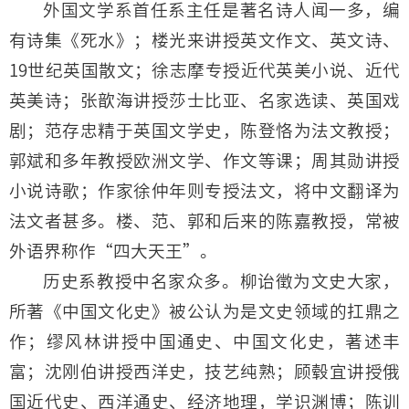
外国文学系首任系主任是著名诗人闻一多，编
有诗集《死水》；楼光来讲授英文作文、英文诗、
19世纪英国散文；徐志摩专授近代英美小说、近代
英美诗；张歆海讲授莎士比亚、名家选读、英国戏
剧；范存忠精于英国文学史，陈登恪为法文教授；
郭斌和多年教授欧洲文学、作文等课；周其勋讲授
小说诗歌；作家徐仲年则专授法文，将中文翻译为
法文者甚多。楼、范、郭和后来的陈嘉教授，常被
外语界称作“四大天王”。
历史系教授中名家众多。柳诒徵为文史大家，
所著《中国文化史》被公认为是文史领域的扛鼎之
作；缪风林讲授中国通史、中国文化史，著述丰
富；沈刚伯讲授西洋史，技艺纯熟；顾毂宜讲授俄
国近代史、西洋通史、经济地理，学识渊博；陈训