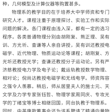
种，几何模型及计算仪器等购置甚多。
物理系的教学目的在于培养大中学师资和专门
研究人才。课程注重于原理探讨、实验工作和实际
问题的解决。各门课程由浅入深，都有一定的选习
程序。各类普通物理分别由胡刚复、熊正理、吴有
训、方光圻、查谦等人亲自讲授，吴有训还教授电
磁学、近代物理、物质运动论等课程；胡刚复、方
光圻还教授光学；查谦还教授分子运动论。另有严
济慈教授电力学及电子论；戴运轨教授数学物理、
相对论；倪尚达教授电磁学和无线电学。师资阵容
之强令人羡慕。稍后，师从居里夫人的施士元、天
文学及力学专家张钰哲、物理学家周同庆、专攻光
学的丁绪宝等博士相继回国，同台执教于物理系。
同时，中英庚款董事会还为该系聘请了精通向量物