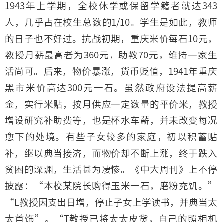
1943年上学期，全校休学或保留学籍者就达343
人，几乎占在校生总数的1/10。学生是如此，教师
的日子也不好过。抗战初期，重庆米价每石10元，
教授月薪最高者为360元，助教70元，维持一家生
活尚可。后来，物价暴涨，货币贬值，1941年重庆
黑市米价高达300元一石。虽然政府设法提高薪
金，实行米贴，按月供应一定数量的平价米，教授
增设研究补助费等，也是杯水车薪，并未改变每况
愈下的处境。有些子女较多的家庭，初以积蓄贴
补，继以典当接济，而物价却不断上涨，终于跌入
贫困的深渊，生活甚为凄惨。《中大周刊》上不停
披露：“本校某院长购得玉米一石，磨粉充饥。”
“L教授因支出日增，停止子女上学读书，并典当太
太首饰”。“T教授已将太太皮货，自己的照相机