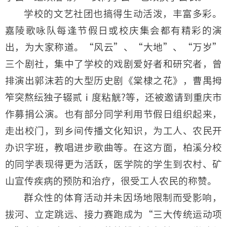
学校的文艺社团也搞得生动活泼，丰富多彩。
嘉陵歌咏队每逢节假日或校庆集会都有精彩的演
出，为大家称道。“风云”、“大地”、“万岁”
三个剧社，集中了学校的戏剧爱好者和研究者，曾
排演出郭沫若的大型历史剧《棠棣之花》，曹禺拇
笮突熬纭独子辍贰ⅰ度粘觥?等，还被邀请到重庆市
作募捐公演。也有部分同学利用节假日组织起来，
走出校门，到乡间传播文化知识，为工人、农民开
办识字班，教唱进步歌曲等。在这方面，柏溪分校
的同学表现得更为活跃，医学院的学生到农村、矿
山宣传疾病的预防和治疗，很受工人农民的称赞。
群众性的体育活动并未因场地限制而受影响，
拔河、立定跳远、接力赛跑成为“三大传统运动项