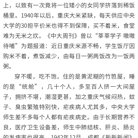
上，以致有一次竟将一位矮小的女同学挤落到稀饭
桶里。1940年以后，重庆大米紧缺，每天供应中央
大学的30担平价米也得不到保障，买不着米，食堂
难为无米之炊。《中大周刊》曾以“莘莘学子 嗷嗷
待哺”为题报道：近日重庆米源不畅，学生饭厅因
购米不着，煮饭减少，由每日一粥两饭改为一饭两
粥。
穿不暖，吃不饱，住的是黄泥糊的竹笆屋，睡
的是“统舱”，几十个人，多至百人挤一大间屋
子，拥挤不堪，潮湿更甚，加之重庆气候闷热，蚊
子、臭虫繁殖特别快，疟疾病人尤其多，中央大学
师生差不多每个人都有疟疾病史。由于长期营养不
良，医疗卫生设备差，师生中肺结核、肝炎、肠炎
的发病率也很高。1942年12月，成都《新新新闻》