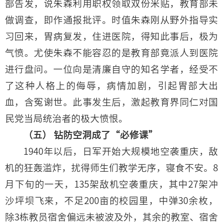
部告发，说朱森利用职权领取双份米贴，教育部未
做调查，即作通报批评。时值朱森刚从野外指导实
习回来，胃病复发，住进医院，得知此事后，极为
气愤。尤使朱森不能容忍的是教育部竟派人到医院
进行盘问。一位向是清廉自守的知名学者，经受不
了这种人格上的侮辱，病情加剧，引起胃部大出
血，含冤谢世。此事发生后，激起教育界同仁对国
民党当局统治者的极大愤恨。
（五） 钻防空洞成了“必修课”
1940年以后，日军开始大规模地空袭重庆，敌
机的狂轰滥炸，扰得师生们教学无序，寝食不安。8
月下旬的一天，135架敌机空袭重庆，其中27架冲
沙坪坝飞来，不足200亩的校园里，中弹30余枚，
除3栋教员宿舍偏远未被波及外，其余的教室、宿舍