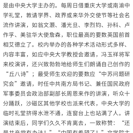
是由中央大学主办的。每周日借重庆大学或南渝中
学礼堂，敦请学界、政界或来华外交使节等社会名
流作讲演，如翁文灏、潘光旦、李烈钧、孙科、卢
作孚、美驻华大使詹森，职位最高的要数英国前首
相艾德立了。校内举办的各种学术活动形式多样、
内容丰富，如应中央大学教授会邀请，冯玉祥将军
来校演讲，还兴致勃勃地给师生们朗诵自己创作的
“丘八诗”；最受师生欢迎的要数应“中苏问题研
究会”邀请，时任中共南方局书记、兼任国民政府
军事委员会政治部副部长周恩来作的讲演，听众十
分踊跃，沙磁区其他学校也派来代表，中央大学的
临时礼堂挤得水泄不通，连窗台上也站满了人。讲
演结束后，同学们久久不肯离去，一致称赞：“还
是共产党有办法！”“中国有希望了！”文学院主