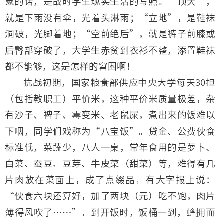
象的话，是战时学生现实生活的写照。“顶天”，
就是下雨没有伞，光着头淋雨；“立地”，是鞋袜
洞破，光脚着地；“空前绝后”，就是裤子前膝或
后臀部穿破了，大学生赤贫到衣衫不整，添置鞋袜
都不能够，这是怎样的窘困啊！
抗战初期，国家粮食部供应中央大学每天30担
（包括教职工）平价米，这种平价米质量极差，杂
有沙子、裨子、霉变米、老鼠屎，煮出来的饭难以
下咽，同学们戏称为“八宝饭”。贷金、公费伙食
标准低，菜蔬少，八人一桌，常年食用的是萝卜、
白菜、蚕豆、豆芽、牛皮菜（甜菜）等，难得有几
片肉放在菜面上，成了点缀品，有大字报上说：
“伙食六块还算好，加了两块（元）吃不饱，肉片
薄得风吹了……”。到开饭时，饭桶一到，蜂拥而