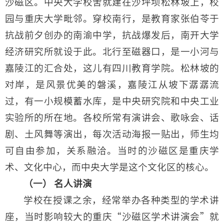
沙磁区。中央大学校舍就建在沙坪坝松林坡上，校
园与重庆大学毗邻。穿校南行，是教育家张伯苓于
抗战前夕创办的南渝中学，抗战爆发后，南开大学
经济研究所就设于此。北行至磁器口，是一小河与
嘉陵江的汇合处，这儿有四川教育学院。松林坡的
对岸，是风景优美的磐溪，嘉陵江从坡下潺潺流
过，有一小规模蓄水库，是中央研究院和中央工业
实验所的所在地。各校所常有演讲会、歌咏会、话
剧、土风舞等演出，每次活动海报一贴出，师生均
可自由参加，关系融洽。当时的沙磁区是重庆学
术、文化中心，而中央大学是这个文化区的核心。
（一） 名人讲演
学校在授课之余，经常举办各种类型的学术讲
座，当时影响较大的重庆“沙磁区学术讲演会”就