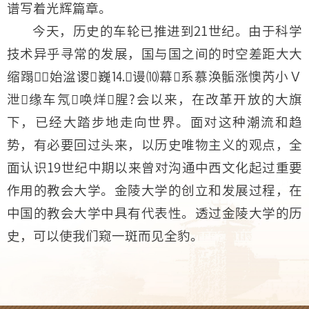
谱写着光辉篇章。
今天，历史的车轮已推进到21世纪。由于科学
技术异乎寻常的发展，国与国之间的时空差距大大
缩蹋始湓谡巍⒕谩⑽幕系慕涣骺涨懊芮小Ｖ
泄缘车氖唤烊腥?会以来，在改革开放的大旗
下，已经大踏步地走向世界。面对这种潮流和趋
势，有必要回过头来，以历史唯物主义的观点，全
面认识19世纪中期以来曾对沟通中西文化起过重要
作用的教会大学。金陵大学的创立和发展过程，在
中国的教会大学中具有代表性。透过金陵大学的历
史，可以使我们窥一斑而见全豹。