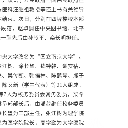
法医科汪继祖教授等还上书有关领导
本结束。次日，分别在四牌楼校本部
一段落，赵卓调任中央图书馆、北平
表一职先后由孙叔平、栾长明担任。
中央大学改名为“国立南京大学”。
张江树、涂长望、钱钟韩、谢安祜、
来、吴传颐、韩儒林、陈鹤琴、熊子
、陈又新（学生代表）等21人组成。
等7人为校务委员会常务委员，梁希
林垦部部长后，由潘菽继任校务委员
涂长望为二部主任，张江树为理学院
翘为医学院院长，高学勤为大学医院