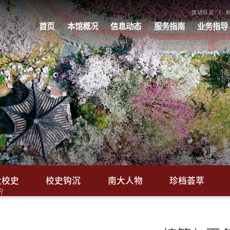
馆站导览
首页
本馆概况
信息动态
服务指南
业务指导
大校史
校史钩沉
南大人物
珍档荟萃