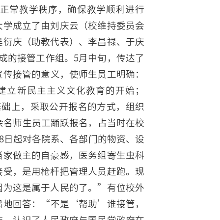
正常教学秩序，确保教学顺利进行
大学成立了由刘庆云（校维持委员会
吴衍庆（助教代表）、李昌禄、于庆
成的接管工作组。5月中旬，传达了
宣传接管的意义，使师生员工明确：
是建立新民主主义文化教育的开始；
基础上，采取公开报名的方式，组织
0余名师生员工踊跃报名，占当时在校
月18日起对各院系、各部门的物资、设
当家做主的自豪感，医务组寄生虫科
接受，是用枪杆把管理人员赶跑。现
因为这是属于人民的了。”有位校外
肃地回答：“不是‘帮助’谁接管，
作，认识了人民政府与国民党政府在