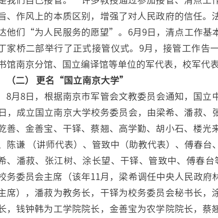
旨、作风上的本质区别，增强了对人民政府的信任。
达他们“为人民服务的愿望”。6月9日，清点工作基
丁家桥二部举行了正式接管仪式。9月，接管工作告
书馆南京分馆、国立编译馆等单位的军代表，校军代
（二） 更名“国立南京大学”
8月8日，根据南京市军管会文教委员会通知，国立
2日，成立国立南京大学校务委员会，由梁希、潘菽、
乾善、金善宝、干铎、蔡翘、高学勤、胡小石、楼光
、陈谦 （讲师代表）、管致中（助教代表）、傅春台
希、潘菽、张江树、涂长望、干铎、管致中、傅春台
校务委员会主席（该年11月，梁希调任中央人民政府
主席），潘菽为教务长，干铎为校务委员会秘书长，
长，钱钟韩为工学院院长，金善宝为农学院院长，蔡