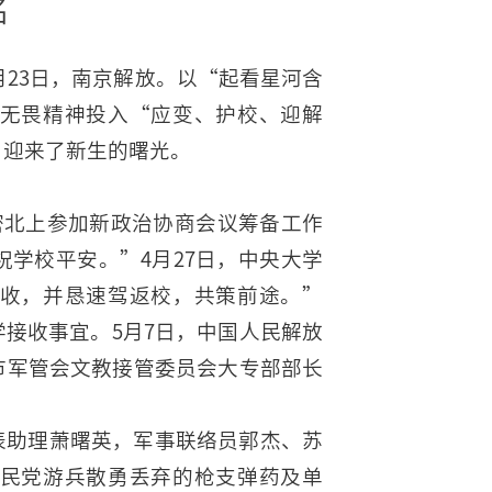
名
4月23日，南京解放。以“起看星河含
无畏精神投入“应变、护校、迎解
，迎来了新生的曙光。
秘密北上参加新政治协商会议筹备工作
学校平安。”4月27日，中央大学
收，并恳速驾返校，共策前途。”
接收事宜。5月7日，中国人民解放
市军管会文教接管委员会大专部部长
表助理萧曙英，军事联络员郭杰、苏
民党游兵散勇丢弃的枪支弹药及单