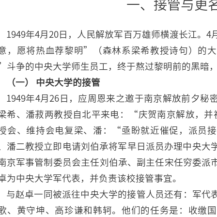
一、接管与更
1949年4月20日，人民解放军百万雄师横渡长江。
意，愿将热血荐黎明”（森林系梁希教授诗句）的大
”斗争的中央大学师生员工，终于熬过黎明前的黑暗
（一） 中央大学的接管
1949年4月26日，应周恩来之邀于南京解放前夕
梁希、潘菽两教授自北平来电：“庆贺南京解放，并祝
授会、维持会电复梁、潘：“亟盼就近催促，派员接
、潘二教授立即电请刘伯承将军早日派员办理中央大学
南京军事管制委员会主任刘伯承、副主任宋任穷委派
卓为中央大学军代表，并负责该校接管事宜。
与赵卓一同被派往中央大学的接管人员还有：军代
歌、黄守坤、高珍谦和韩轲。他们的任务是：收缴国