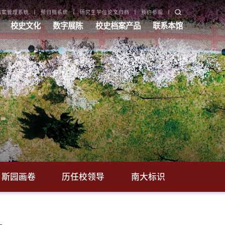
档案管理系统
预归档系统
研究生学位论文归档
预约参观
校史文化
数字展陈
校史档案产品
联系本馆
斯园画卷
历任校领导
南大标识