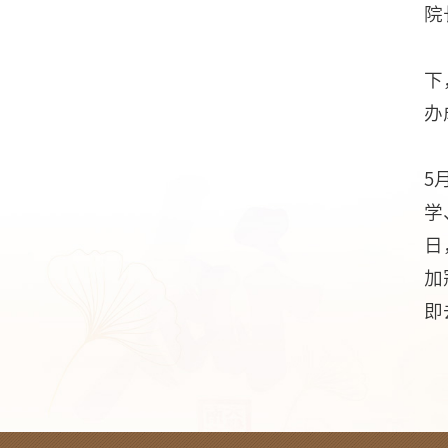
院
下
办
5
学
日
加
即