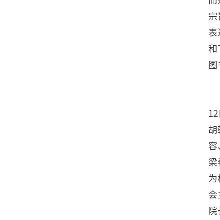
宗
表
和
图
1
胡
容
梁
为
会
院