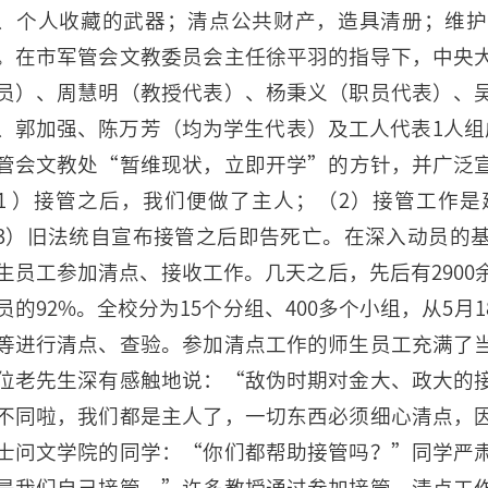
、个人收藏的武器；清点公共财产，造具清册；维护
。在市军管会文教委员会主任徐平羽的指导下，中央
员）、周慧明（教授代表）、杨秉义（职员代表）、
、郭加强、陈万芳（均为学生代表）及工人代表1人组
管会文教处“暂维现状，立即开学”的方针，并广泛
1 ）接管之后，我们便做了主人；（2）接管工作
3）旧法统自宣布接管之后即告死亡。在深入动员的
生员工参加清点、接收工作。几天之后，先后有290
员的92%。全校分为15个分组、400多个小组，从5
等进行清点、查验。参加清点工作的师生员工充满了
位老先生深有感触地说：“敌伪时期对金大、政大的
不同啦，我们都是主人了，一切东西必须细心清点，
士问文学院的同学：“你们都帮助接管吗？”同学严
是我们自己接管。”许多教授通过参加接管、清点工