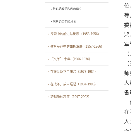
位
• 新时期教学秩序的建立
等
• 院系调整中的分合
委
鸿
• 探索中的前进与反思（1953-1956）
军
• 教育革命中的曲折发展（1957-1966）
（
• “文革” 十年（1966-1976）
（
• 在拨乱反正中振兴（1977-1984）
师
人
• 在改革开放中崛起（1984-1996）
备
• 跨越新的高度（1997-2002）
一
在
人
而