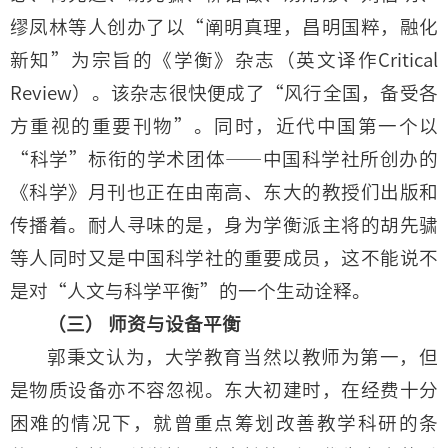
缪凤林等人创办了以“阐明真理，昌明国粹，融化
新知”为宗旨的《学衡》杂志（英文译作Critical
Review）。该杂志很快便成了“风行全国，备受各
方重视的重要刊物”。同时，近代中国第一个以
“科学”标衔的学术团体——中国科学社所创办的
《科学》月刊也正在由南高、东大的教授们出版和
传播着。耐人寻味的是，身为学衡派主将的胡先骕
等人同时又是中国科学社的重要成员，这不能说不
是对“人文与科学平衡”的一个生动诠释。
（三） 师资与设备平衡
郭秉文认为，大学教育当然以教师为第一，但
是物质设备亦不容忽视。东大初建时，在经费十分
困难的情况下，就曾重点筹划改善教学科研的条