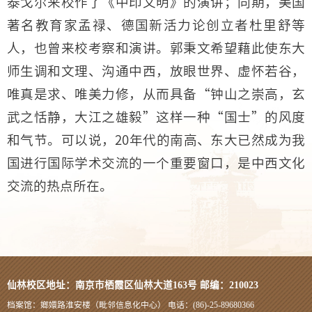
泰戈尔来校作了《中印文明》的演讲；同期，美国
著名教育家孟禄、德国新活力论创立者杜里舒等
人，也曾来校考察和演讲。郭秉文希望藉此使东大
师生调和文理、沟通中西，放眼世界、虚怀若谷，
唯真是求、唯美力修，从而具备“钟山之崇高，玄
武之恬静，大江之雄毅”这样一种“国士”的风度
和气节。可以说，20年代的南高、东大已然成为我
国进行国际学术交流的一个重要窗口，是中西文化
交流的热点所在。
仙林校区地址：南京市栖霞区仙林大道163号 邮编：210023
档案馆：嫏嬛路淮安楼（毗邻信息化中心） 电话：(86)-25-89680366