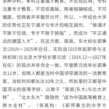
多种学科，本科注重通才教育，不忽视应用；专科
注重专才教育，不忽视基础，两者相辅相成，不可
偏废。但两者并非截然分开，所以，一所综合大学
的优势也正在于通才与专才的相互调剂，“使通才
不致于空疏，专才不致于狭隘”，而成为“平正通
达的建国人才”。在这方面，南高、东大校长郭秉
文(1919～1925年在任，实际自1915年起即参与主
持校政)与北京大学校长蔡元培（1916.12～1927年
在任）的观点并非完全一致。尽管蔡元培年长郭秉
文11岁，但两人都是当时中国领导潮流的一流教育
家，治校时间都长达10年之久，所执掌的又都是中
国顶尖的高等学府，以致于“南高(东大)与北大并
称”，“北大东大”隐隐然“成为中国高等教育上
两大支柱”。（张其昀：《郭师秉文的办学方