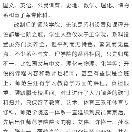
国文、英语、公民训育、史地、数学、理化、博物
系和童子军专修科。
改制后的师范学院，无论是系科设置和课程开
设都居七院之冠，学生人数仅次于工学院。系科设
置虽然门类齐全，但平列而无特色，繁复而无重
点。不少系科与文、理学院的系科相同，只是归属
不一，比如国文与中文，理化与物理、化学等；开
设的课程内容和教师也相同，甚至有些课是合班
上，师范生还得学习教育学方面的课程，负担很
重。顾毓臔长校期间，对此进行了大刀阔斧的砍削
和归并，只保留了教育、艺术、体育三系和体育专
修科，师范学院这一体系一直延续到复员南京后。
先后出任师范学院院长的有：艾伟、许恪士、孙本
文、张士一、邵鹤亭等。从1938年至1945年，共有