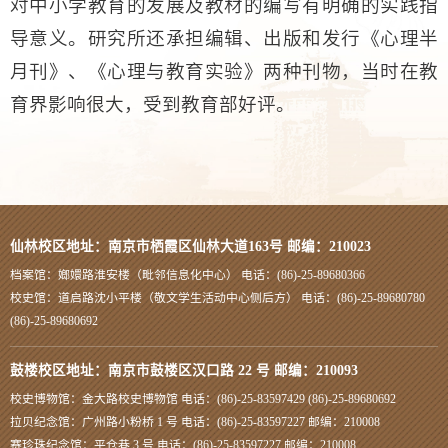
对中小学教育的发展及教材的编写有明确的实践指
导意义。研究所还承担编辑、出版和发行《心理半
月刊》、《心理与教育实验》两种刊物，当时在教
育界影响很大，受到教育部好评。
仙林校区地址：南京市栖霞区仙林大道163号 邮编：210023
档案馆：嫏嬛路淮安楼（毗邻信息化中心） 电话：(86)-25-89680366
校史馆：道启路沈小平楼（敬文学生活动中心侧后方） 电话：(86)-25-89680780
(86)-25-89680692
鼓楼校区地址：南京市鼓楼区汉口路 22 号 邮编：210093
校史博物馆：金大路校史博物馆 电话：(86)-25-83597429 (86)-25-89680692
拉贝纪念馆：广州路小粉桥 1 号 电话：(86)-25-83597227 邮编：210008
赛珍珠纪念馆：平仓巷 3 号 电话：(86)-25-83597227 邮编：210008