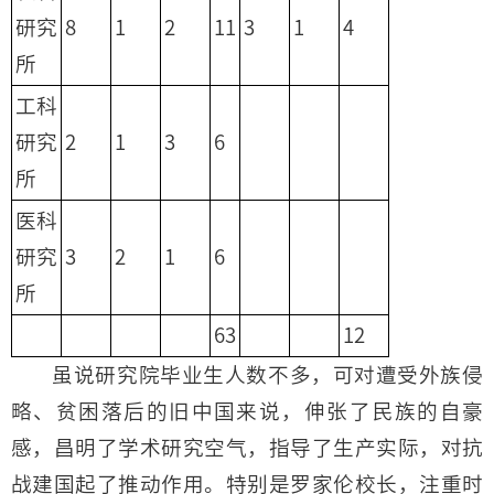
研究
8
1
2
11
3
1
4
所
工科
研究
2
1
3
6
所
医科
研究
3
2
1
6
所
63
12
虽说研究院毕业生人数不多，可对遭受外族侵
略、贫困落后的旧中国来说，伸张了民族的自豪
感，昌明了学术研究空气，指导了生产实际，对抗
战建国起了推动作用。特别是罗家伦校长，注重时