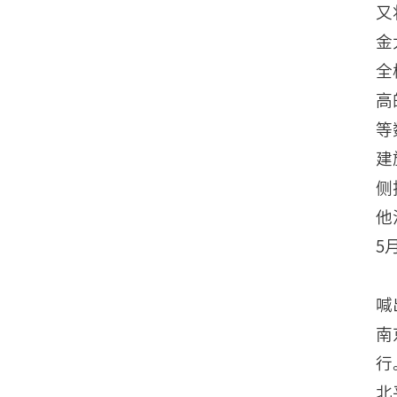
又
金
全
高
等
建
侧
他
5
喊
南
行
北