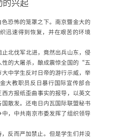
动的兴起
白色恐怖的笼罩之下。南京暨金大的
织迅速得到恢复，并在艰苦的环境
为阻止北伐军北进，竟然出兵山东，侵
人性的大屠杀，酿成震惊全国的“五
市大中学生反对日帝的游行示威，举
金大教职员反日暴行国际宣传部合
正西方报纸歪曲事实的报导，以英文
各国散发。还电日内瓦国际联盟秘书
争中，中共南京市委发挥了组织领导
持，反而严加禁止。但是学生们并没