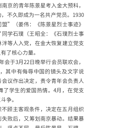
来到南京的青年陈景星考入金大预科，
，不久即成为一名共产党员。1930
同盟”（姜伟：《陈景星烈士事迹》
了同学石璞（王昭全：《石璞烈士事
林泮等人入党，在金大恢复建立党支
又有了核心力量。
年会于3月22日晚举行会员联欢会，
，其中有侮辱中国的镜头及文字说
务会议作出决定，责令青年会负责人
舞了学生的爱国热情。4月，在党支
工斗争。
织不顾主客观条件，决定在五月组织
到失败后，又筹划南京暴动。结果暴
刑，坚贞不屈。最后陈景星、石璞、