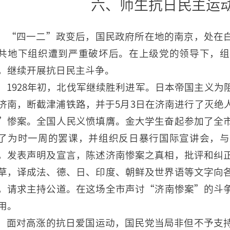
六、师生抗日民主运
“四一二”政变后，国民政府所在地的南京，处在
共地下组织遭到严重破坏后。在上级党的领导下，组
，继续开展抗日民主斗争。
1928年初，北伐军继续胜利进军。日本帝国主义
济南，断截津浦铁路，并于5月3日在济南进行了灭绝
”惨案。全国人民义愤填膺。金大学生奋起参加了全
了为时一周的罢课，并组织反日暴行国际宣讲会，与
，发表声明及宣言，陈述济南惨案之真相，批评和纠
草，译成法、德、日、印度、朝鲜及世界语等文字向
，请求主持公道。在这场全市声讨“济南惨案”的斗
用。
面对高涨的抗日爱国运动，国民党当局非但不予支