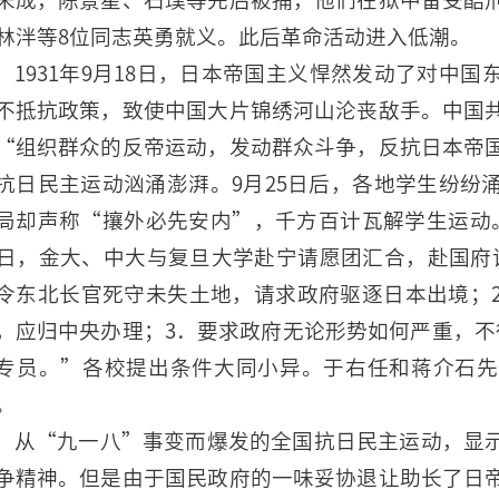
林泮等8位同志英勇就义。此后革命活动进入低潮。
1931年9月18日，日本帝国主义悍然发动了对中
不抵抗政策，致使中国大片锦绣河山沦丧敌手。中国
“组织群众的反帝运动，发动群众斗争，反抗日本帝
抗日民主运动汹涌澎湃。9月25日后，各地学生纷纷
局却声称“攘外必先安内”，千方百计瓦解学生运动
8日，金大、中大与复旦大学赴宁请愿团汇合，赴国府
令东北长官死守未失土地，请求政府驱逐日本出境；
，应归中央办理；3．要求政府无论形势如何严重，不
专员。”各校提出条件大同小异。于右任和蒋介石先
。
从“九一八”事变而爆发的全国抗日民主运动，显
争精神。但是由于国民政府的一味妥协退让助长了日