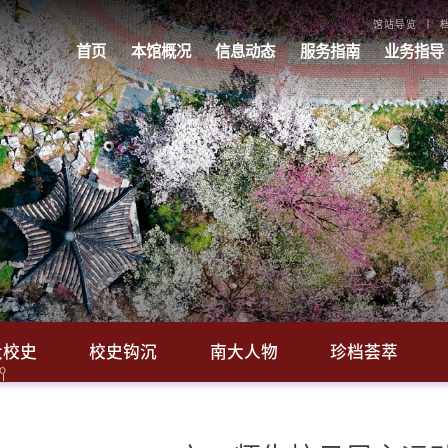
馆站导览
首页
本馆概况
信息动态
服务指南
业务指导
大校史
校史钩沉
南大人物
珍档荟萃