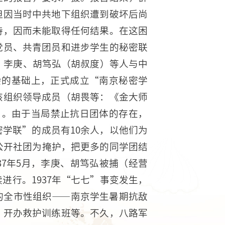
但因当时中共地下组织遭到破坏后尚
持，因而未能取得任何结果。在这困
党员、共青团员和进步学生的秘密联
潜、李庚、胡笃弘（胡叔度）等人与中
会的基础上，正式成立“南京秘密学
该组织领导成员（胡畏等：《金大师
）。由于当局禁止抗日团体的存在，
学联”的成员有10余人，以他们为
公开社团为掩护，把更多的同学团结
37年5月，李庚、胡笃弘被捕（经营
进行。1937年“七七”事变发生，
的全市性组织——南京学生暑期抗敌
，开办救护训练班等。不久，八路军