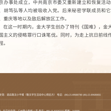
京办事处成立，中共南京市委又重新建立和恢复活动
、胡笃弘等人均被吸收入党。后来秘密学联成员和它
、重庆等地以及敌后解放区工作。
在这一时期内，金大学生创办了特刊《国难》，金
国主义的侵略罪行口诛笔伐。同时，为走上抗日前线
程。
史馆：道启路沈小平楼（敬文学生活动中心侧后方） 电话：(86)-25-89680780 (86)-25-89680692
拉贝纪念馆：广州路小粉桥 1 号 电话：(86)-25-83597227 邮编：210008