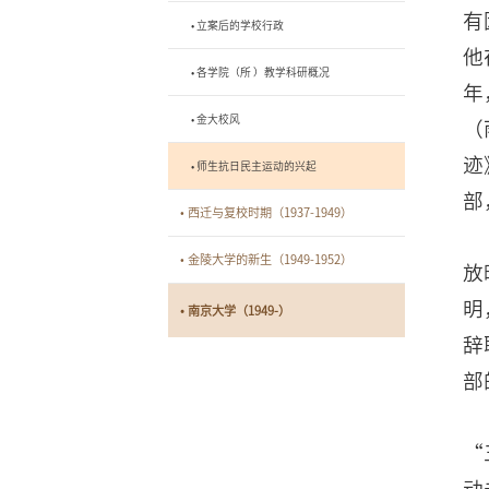
有
• 立案后的学校行政
他
• 各学院（所 ）教学科研概况
年
• 金大校风
（
迹
• 师生抗日民主运动的兴起
部
• 西迁与复校时期（1937-1949）
• 金陵大学的新生（1949-1952）
放
明
• 南京大学（1949-）
辞
部
“
动