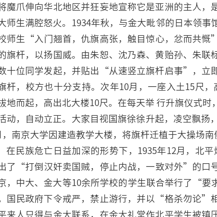
将魔爪伸向华北地区并狂妄地宣称它是亚洲的主人，
大师生满腔怒火。1934年秋，与金大毗邻的日本领
校师生“入门翘首，仇旗高张，触目惊心，忿而共慨
的旗杆，以扬国威。由朱恕、沈乃森、黄贻孙、朱联
数十位同学发起，并贴出“从速竖立旗杆启事”，立
旗杆，校方也十分支持。次年10月，一座入土15尺，
拔地而起，高出北大楼10尺。在每天举 行升旗仪式
活动，自动立正。大家目视国旗徐徐升起，凌空飘扬，
月，南京大学因建造教学大楼，将旗杆迁植于大操场南
在民族危亡日益加深的形势下，1935年12月，北
出了“打倒汉奸卖国贼，停止内战，一致对外”的口
京，中大、金大等10余所学校的学生联合举行了“要
。国民政府下令戒严，禁止游行，并以“格杀勿论”
平来人只得与金大联系，在金大礼堂作北平学生被镇