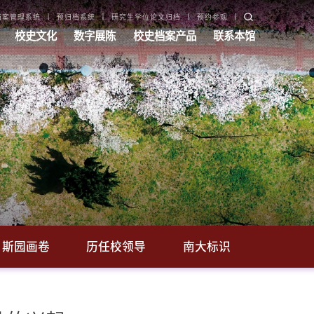
档案管理系统
预归档系统
研究生学位论文归档
预约参观
校史文化
数字展陈
校史档案产品
联系本馆
斯园画卷
历任校领导
南大标识