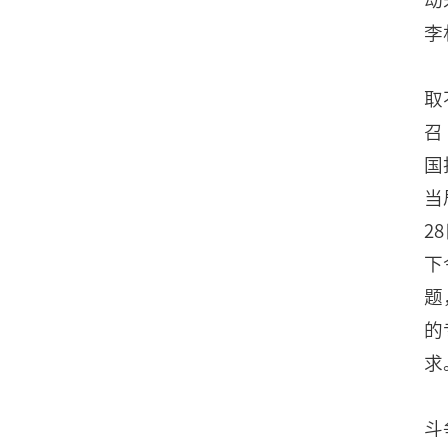
李
取
召
国
当
2
下
题
的
求
斗