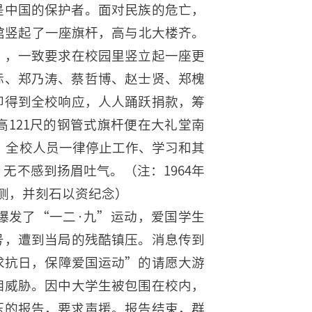
是中国的保护者。面对民族的危亡，
事馆竖起了一座旗杆，高与北大楼齐。
”，一致要求在校园里竖立起一座更
标、郑乃涛、蔡哲博、赵士贤、郑槐
即得到全校响应，人人踊跃捐款，筹
高121尺的钢管式旗杆便在大礼堂南
时，全校人员一律停止工作、学习和其
无不感到扬眉吐气。（注：1964年
侧，并刻石以资纪念）
平爆发了“一二·九”运动，爱国学生
号，遭到当局的残酷镇压。消息传到
求抗日，保障爱国运动”的请愿大游
相威胁。因中大学生被包围在校内，
压的报告，要求声援。报告结束，群