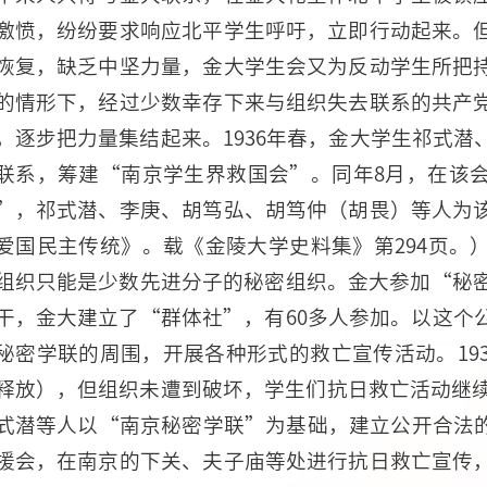
激愤，纷纷要求响应北平学生呼吁，立即行动起来。
恢复，缺乏中坚力量，金大学生会又为反动学生所把
的情形下，经过少数幸存下来与组织失去联系的共产
，逐步把力量集结起来。1936年春，金大学生祁式
联系，筹建“南京学生界救国会”。同年8月，在该
”，祁式潜、李庚、胡笃弘、胡笃仲（胡畏）等人为
爱国民主传统》。载《金陵大学史料集》第294页。
组织只能是少数先进分子的秘密组织。金大参加“秘密
干，金大建立了“群体社”，有60多人参加。以这个
秘密学联的周围，开展各种形式的救亡宣传活动。19
释放），但组织未遭到破坏，学生们抗日救亡活动继续
式潜等人以“南京秘密学联”为基础，建立公开合法
援会，在南京的下关、夫子庙等处进行抗日救亡宣传