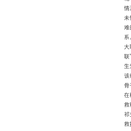
情
未
难
系
大
联
生
该
骨
在
救
祁
救