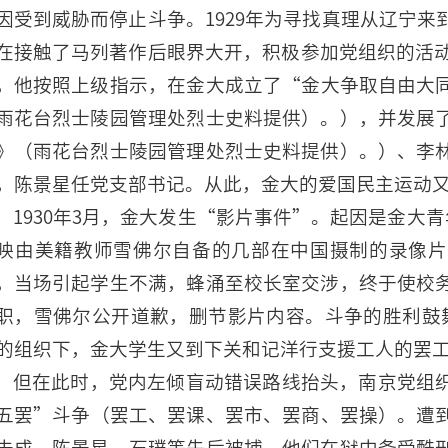
因受到威胁而停止斗争。1929年为寻找真理从辽宁
在接触了马列著作后眼界大开，积极参加党组织的活动
，他按照上级指示，在金大成立了“金大争取自由大
雨花台烈士陵园管理处烈士史料提供）。），并发展
》（雨花台烈士陵园管理处烈士史料提供）。）、李
，陈景星任党支部书记。从此，金大的爱国民主运动
1930年3月，金大发生“影片事件”。起因是金大青
映由美籍教师雪佛尔自备的几部在中国摄制的录像片
，当场引起学生不满，蜂涌至校长室交涉，终于使校
职，雪佛尔公开道歉，删节影片内容。斗争的胜利鼓
的组织下，金大学生又到下关和记洋行支援工人的罢
但在此时，党内左倾盲动错误路线抬头，南京党组
五罢”斗争（罢工、罢课、罢市、罢商、罢操）。遭
未成，陈景星、石璞等先后被捕，他们在狱中备受酷