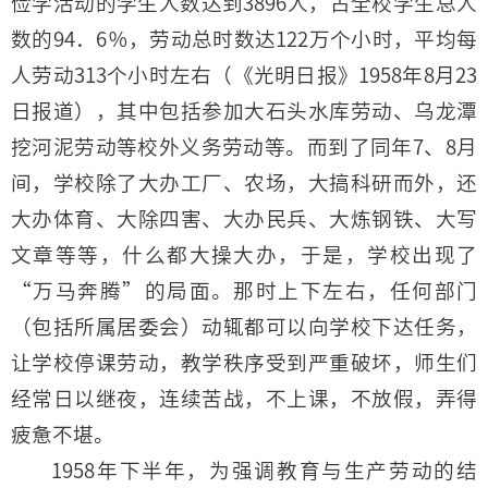
俭学活动的学生人数达到3896人，占全校学生总人
数的94．6％，劳动总时数达122万个小时，平均每
人劳动313个小时左右（《光明日报》1958年8月23
日报道），其中包括参加大石头水库劳动、乌龙潭
挖河泥劳动等校外义务劳动等。而到了同年7、8月
间，学校除了大办工厂、农场，大搞科研而外，还
大办体育、大除四害、大办民兵、大炼钢铁、大写
文章等等，什么都大操大办，于是，学校出现了
“万马奔腾”的局面。那时上下左右，任何部门
（包括所属居委会）动辄都可以向学校下达任务，
让学校停课劳动，教学秩序受到严重破坏，师生们
经常日以继夜，连续苦战，不上课，不放假，弄得
疲惫不堪。
1958年下半年，为强调教育与生产劳动的结