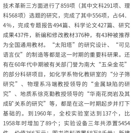
技术革新三方面进行了859项（其中文科291项、理
科568项）选题的研究，完成了其中556项，占64．
4％，完成专题报告494篇、科学论文427篇、研究
成果437件，新编和修改教材376种，有43种被推荐
为全国通用教材。“太阳塔”的研究设计、“可见
语言仪”的制造等都是这一时期的重要科研果。还
有在60年代中期被有关部门誉为南大“五朵金花”
的部分科研项目，如化学系物化教研室的“分子筛
研究”、物理系冯端教授领导的“金属缺陷的研
究”、地质系徐克勤教授领导的“华南花岗岩及其
成矿关系的研究”等，都是在这一时期起步并打下
基础的。到1960年，全校实验室达到137个，比
1958年时增加了89个；实验设备三年共添置5454
件，价值366万元；图书资料添置58万8千册；新建