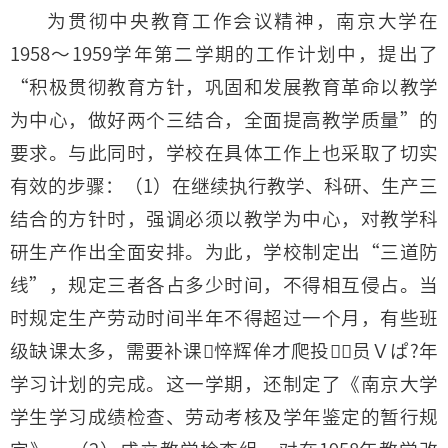
为贯彻中央教育工作会议精神，南京大学在
1958～1959学年第二学期的工作计划中，提出了
“积极贯彻教育方针，巩固和发展教育革命以教学
为中心，做好两个三结合，全面提高教学质量”的
要求。与此同时，学校在具体工作上也采取了切实
有效的步骤：（1）在继续执行教学、科研、生产三
结合的方针时，强调必须以教学为中心，对教学科
研生产作出全面安排。为此，学校制定出“三道防
线”，规定三者各占多少时间，不得相互侵占。当
时规定生产劳动时间半年不得超过一个月，有些班
级缺课太多，需要补课悴辉侔才爬投员Ｖぱ?年
学习计划的完成。这一学期，还制定了《南京大学
学生学习成绩检查、劳动考核及学年鉴定的暂行规