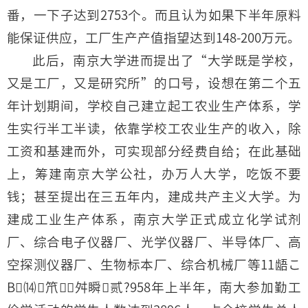
番，一下子达到2753个。而且认为如果下半年原料
能保证供应，工厂生产产值指望达到148-200万元。
此后，南京大学进而提出了“大学既是学校，
又是工厂，又是研究所”的口号，设想在第二个五
年计划期间，学校自己建立起工农业生产体系，学
生实行半工半读，依靠学校工农业生产的收入，除
工资和基建而外，可实现部分经费自给；在此基础
上，筹建南京大学公社，办万人大学，吃饭不要
钱；甚至提出在三五年内，建成共产主义大学。为
建成工业生产体系，南京大学正式成立化学试剂
厂、综合电子仪器厂、光学仪器厂、半导体厂、高
空探测仪器厂、生物标本厂、综合机械厂等11龉こ
В⒁笊舛瞬贰?958年上半年，南大参加勤工