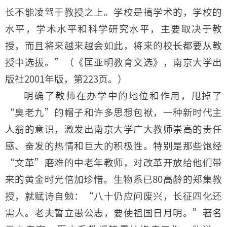
长不能凌驾于教授之上。学校是搞学术的，学校的
水平，学术水平和科学研究水平，主要取决于教
授，而且将来越来越会如此，将来的校长都要从教
授中选拔。”（《匡亚明教育文选》，南京大学出
版社2001年版，第223页。）
明确了教师在办学中的地位和作用，甩掉了
“臭老九”的帽子和许多思想包袱，一种新时代主
人翁的意识，激发出南京大学广大教师崇高的责任
感、奋发的热情和巨大的积极性。特别是那些饱经
“文革”磨难的中老年教师，对改革开放给他们带
来的黄金时光倍加珍惜。生物系已80高龄的郑集教
授，就赋诗自勉：“八十仍应问废兴，长征四化还
需人。老夫誓立愚公志，要使祖国日月明。”著名