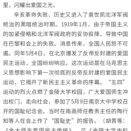
里，闪耀出爱国之光。
辛亥革命失败，历史又进入了袁世凯北洋军阀
统治的黑暗统治时期。1919年1月，由于帝国主义
的加紧侵略和北洋军阀政府的妥协投降，导致中国
在巴黎和会上的失败。消息传来，全国人民怒不可
遏。同年5月4日，在北京爆发了反帝反封建的爱国
民主运动，全国纷纷响应。这次运动是在马克思主
义思想影响下第一次彻底的反帝反封建的爱国民主
运动，它揭开了新民主主义革命的序幕。“五四”
运动的烈火点燃了金陵大学校园，广大爱国师生冲
出校门，走向社会，参加了5月9日南京大中学校召
开的国耻纪念会。当时在南高师任教务主任的陶行
知等人在会上作了“国耻史”的报告。（胡畏等：
《金大师生爱国民主传统》，见《金陵大学史料