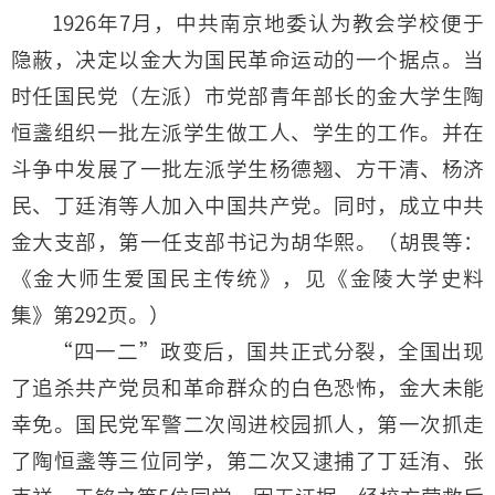
1926年7月，中共南京地委认为教会学校便于
隐蔽，决定以金大为国民革命运动的一个据点。当
时任国民党（左派）市党部青年部长的金大学生陶
恒盞组织一批左派学生做工人、学生的工作。并在
斗争中发展了一批左派学生杨德翘、方干清、杨济
民、丁廷洧等人加入中国共产党。同时，成立中共
金大支部，第一任支部书记为胡华熙。（胡畏等：
《金大师生爱国民主传统》，见《金陵大学史料
集》第292页。）
“四一二”政变后，国共正式分裂，全国出现
了追杀共产党员和革命群众的白色恐怖，金大未能
幸免。国民党军警二次闯进校园抓人，第一次抓走
了陶恒盞等三位同学，第二次又逮捕了丁廷洧、张