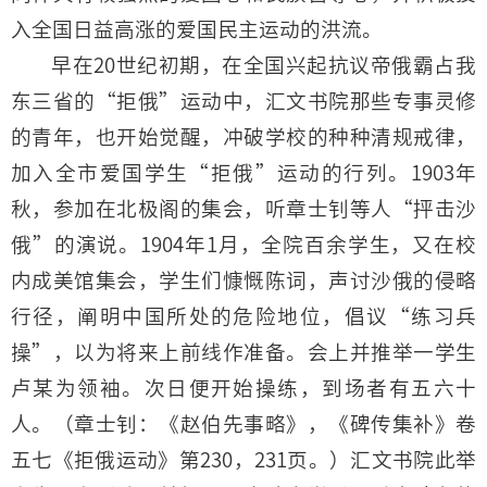
入全国日益高涨的爱国民主运动的洪流。
早在20世纪初期，在全国兴起抗议帝俄霸占我
东三省的“拒俄”运动中，汇文书院那些专事灵修
的青年，也开始觉醒，冲破学校的种种清规戒律，
加入全市爱国学生“拒俄”运动的行列。1903年
秋，参加在北极阁的集会，听章士钊等人“抨击沙
俄”的演说。1904年1月，全院百余学生，又在校
内成美馆集会，学生们慷慨陈词，声讨沙俄的侵略
行径，阐明中国所处的危险地位，倡议“练习兵
操”，以为将来上前线作准备。会上并推举一学生
卢某为领袖。次日便开始操练，到场者有五六十
人。（章士钊：《赵伯先事略》，《碑传集补》卷
五七《拒俄运动》第230，231页。）汇文书院此举