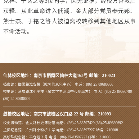
克祥、于铭之等5位同学，因无证据，经校方营救后
获释。从此革命进入低潮。金大部分党员秦元邦、
熊士杰、于铭之等人被迫离校转移到其他地区从事
革命活动。
仙林校区地址：南京市栖霞区仙林大道163号 邮编：210023
档案馆：嫏嬛路淮安楼（毗邻信息化中心） 电话：(86)-25-89680366
校史馆：道启路沈小平楼（敬文学生活动中心侧后方） 电话：(86)-25-89680780
(86)-25-89680692
鼓楼校区地址：南京市鼓楼区汉口路 22 号 邮编：210093
校史博物馆：金大路校史博物馆 电话：(86)-25-83597429 (86)-25-89680692
拉贝纪念馆：广州路小粉桥 1 号 电话：(86)-25-83597227 邮编：210008
赛珍珠纪念馆：平仓巷 3 号 电话：(86)-25-83597227 邮编：210008