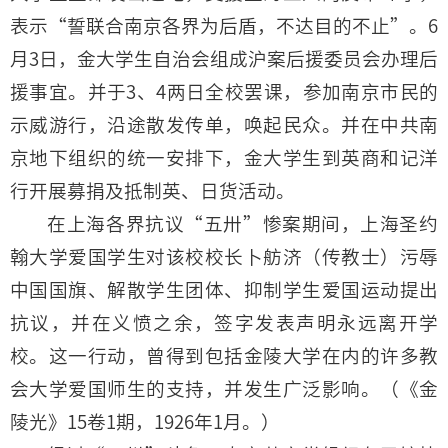
表示“誓联合南京各界为后盾，不达目的不止”。6
月3日，金大学生自治会组成沪案后援委员会办理后
援事宜。并于3、4两日全校罢课，参加南京市民的
示威游行，沿途散发传单，唤起民众。并在中共南
京地下组织的统一安排下，金大学生到英商和记洋
行开展募捐及抵制英、日货活动。
在上海各界抗议“五卅”惨案期间，上海圣约
翰大学爱国学生对该校校长卜舫济（传教士）污辱
中国国旗、解散学生团体、抑制学生爱国运动提出
抗议，并在义愤之余，签字发表声明永远离开学
校。这一行动，曾得到包括金陵大学在内的许多教
会大学爱国师生的支持，并发生广泛影响。（《金
陵光》15卷1期，1926年1月。）