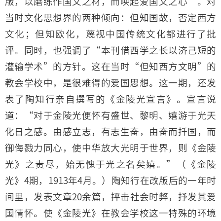
版，以磨练作国文之材，而唤起爱国文之心”。对
当时文化思想界的两种倾向：但知国故，否定西方
文化；但知欧化，蔑视中国传统文化都进行了批
评。同时，也强调了“本刊借西学之长以济己短的
灌输学术”的方针。这在当时“但知西方文明”的
教会学校中，是很难得的爱国思想。这一期，还发
表了陶知行亲自撰写的《金陵光宣言》。宣言说
道：“对于金陵光便怀有盛世、黎明、嬉游于光天
化日之感。由感立志，有志生奋，由奋而扦国，而
御侮戮力同心，使中华放大光明于世界，则《金陵
光》之责尽，始无愧于光之名矣嬉。”（《金陵
光》4期，1913年4月。）陶知行在改版后的一年时
间里，发表文章20余篇，抨击社会时弊，抒发其爱
国情怀。使《金陵光》在教会学校这一特殊的环境