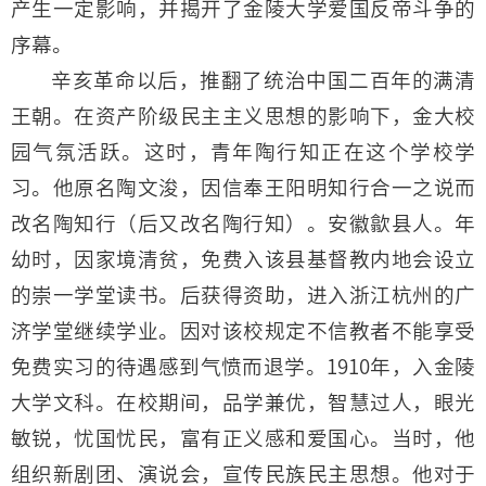
产生一定影响，并揭开了金陵大学爱国反帝斗争的
序幕。
辛亥革命以后，推翻了统治中国二百年的满清
王朝。在资产阶级民主主义思想的影响下，金大校
园气氛活跃。这时，青年陶行知正在这个学校学
习。他原名陶文浚，因信奉王阳明知行合一之说而
改名陶知行（后又改名陶行知）。安徽歙县人。年
幼时，因家境清贫，免费入该县基督教内地会设立
的崇一学堂读书。后获得资助，进入浙江杭州的广
济学堂继续学业。因对该校规定不信教者不能享受
免费实习的待遇感到气愤而退学。1910年，入金陵
大学文科。在校期间，品学兼优，智慧过人，眼光
敏锐，忧国忧民，富有正义感和爱国心。当时，他
组织新剧团、演说会，宣传民族民主思想。他对于