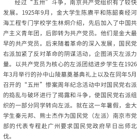
经过“五卅”斗争，南京共产党组织有了较快
发展。1925年9月，金大学生陈赓平和陈韶奏经河
海工程专门学校学生林炯介绍，先后加入了中国共
产主义青年团，后即转为共产党员。他们是金大最
早的共产党员。后来随着革命的深入发展，国民党
右派加紧了反对革命的阴谋活动，企图消灭左派力
量。以共产党员为核心的左派团结进步学生在1926
年3月举行的孙中山陵墓奠基典礼上以及在同年5月
召开的“五卅”惨案周年纪念活动中对国民党右派
的捣乱与破坏进行了揭露和斗争，使国民党右派组
织的一部分同学转向左派。就在这一年暑假，金大
学生秦元邦、熊士杰作为国民党（左派）南京市党
部的代表专程赴广州要求国民党政府早日出师北
伐。