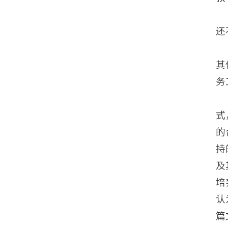
还
其
务
式
的
持
及
培
认
篇