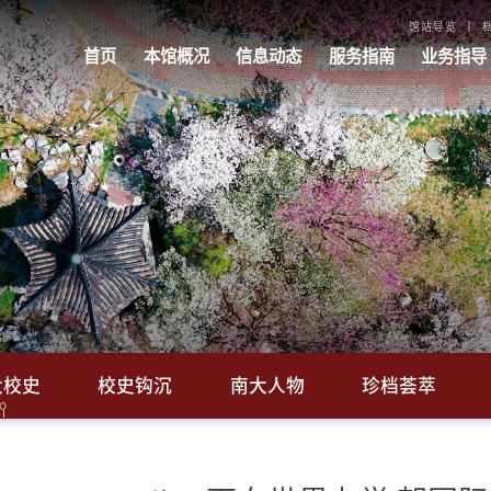
馆站导览
首页
本馆概况
信息动态
服务指南
业务指导
大校史
校史钩沉
南大人物
珍档荟萃