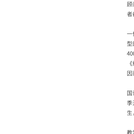
顾
者
一
型
4
《
因
国
季
生
教