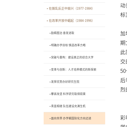
动
• 在拨乱反正中振兴（1977-1984）
标
• 在改革开放中崛起（1984-1996）
加
• 励精图治 奋发进取
期
• 明确办学目标 慎选改革方略
此
• 突破与重构：建设真正的综合大学
交
• 变革与创新：人才培养模式的新探索
5
后
• 发挥优势办好研究生院
烈
• 攀高攻坚 科学研究取得硕果
• 青蓝相继 队伍建设充满生机
彩
• 面向世界 办学朝国际化方向迈进
学