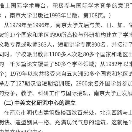
推上国际学术舞台，积极参与国际学术竞争的意识
》，南京大学出版社1993年出版，第108页。）
从1979年至1996年，南京大学先后与美、日、加
坡等17个国家和地区的90所高校与科研机构建立了
文教专家或教师363人，短期讲学专家890名，并接待
同时，学校派出教师1100多人次赴80多个国家和地区
的一千多篇论文覆盖了50多个学科领域；从1982年
0个；1979年以来共接受来自五大洲50多个国家和地区
举办了127期汉语短期培训班，2900余名外国学员
的竞争，教学、科研工作与国际接轨，南京大学正发
(二) 中美文化研究中心的建立
在南京市明代古建筑鼓楼西数百米处，北京西路与
明快、造型别具一格、充满现代气息的建筑，这就是1
中美文化研究中心。