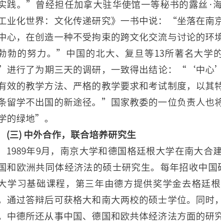
实践。”曾经担任加拿大驻华使馆一等秘书的露丝·
工业化世界：文化传递研究》一书中说：“坐落在南
中心，在创造一种不受拘束的跨文化交流与讨论的环
勃勃的努力。”中国的北大、复旦等13所著名大学的
”进行了为期三天的调研，一致得出结论：“‘中心
有效的教学方法、严格的教学要求和考试制度，以其
条留学不出国的新途径。”国家教委的一位负责人也
学的绿地”。
(三) 中外合作，联合培养研究生
1989年9月，南京大学和德国格廷根大学在南大
国和欧洲共同体经济法的硕士研究生。每年招收中国
大学习基础课程，第三年由德方提供奖学金去格廷根
，通过答辩后可获格大和南大两校的硕士学位。同时
。中德所还从事中国、德国和欧共体经济法方面的研