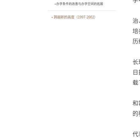
• 办学条件的改善与办学空间的拓展
• 跨越新的高度（1997-2002）
治
培
历
长
日
载
和
的
代