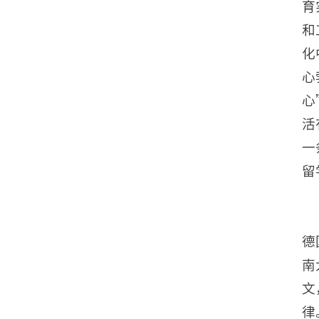
育
和
化
心
心
活
一
留
德
南
文
律