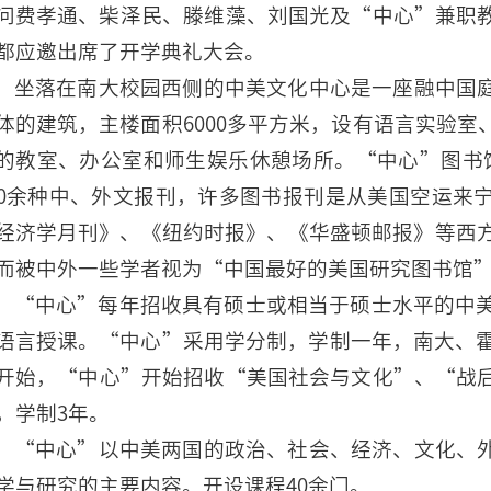
问费孝通、柴泽民、滕维藻、刘国光及“中心”兼职
都应邀出席了开学典礼大会。
坐落在南大校园西侧的中美文化中心是一座融中国
体的建筑，主楼面积6000多平方米，设有语言实验
的教室、办公室和师生娱乐休憩场所。“中心”图书
00余种中、外文报刊，许多图书报刊是从美国空运来
经济学月刊》、《纽约时报》、《华盛顿邮报》等西方
而被中外一些学者视为“中国最好的美国研究图书馆
“中心”每年招收具有硕士或相当于硕士水平的中美
语言授课。“中心”采用学分制，学制一年，南大、霍
开始，“中心”开始招收“美国社会与文化”、“战
，学制3年。
“中心”以中美两国的政治、社会、经济、文化、
学与研究的主要内容。开设课程40余门。