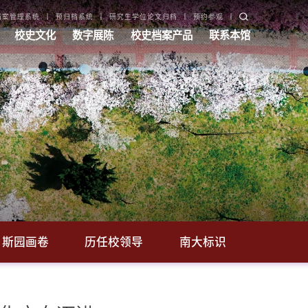
档案管理系统
预归档系统
研究生学位论文归档
预约参观
校史文化
数字展陈
校史档案产品
联系本馆
斯园画卷
历任校领导
南大标识