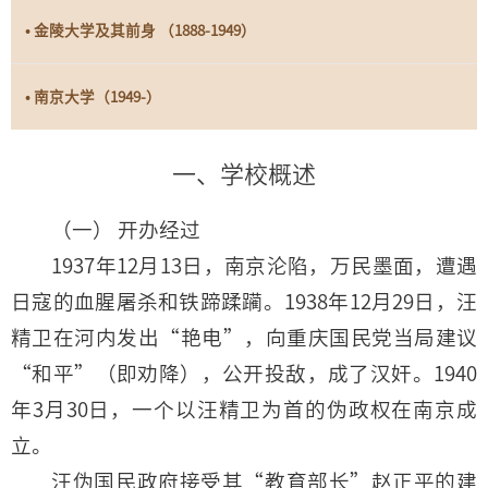
• 金陵大学及其前身 （1888-1949）
• 南京大学（1949-）
一、学校概述
（一） 开办经过
1937年12月13日，南京沦陷，万民墨面，遭遇
日寇的血腥屠杀和铁蹄蹂躏。1938年12月29日，汪
精卫在河内发出“艳电”，向重庆国民党当局建议
“和平”（即劝降），公开投敌，成了汉奸。1940
年3月30日，一个以汪精卫为首的伪政权在南京成
立。
汪伪国民政府接受其“教育部长”赵正平的建