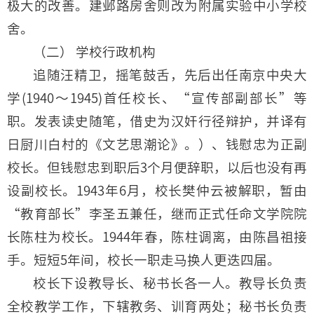
极大的改善。建邺路房舍则改为附属实验中小学校
舍。
（二） 学校行政机构
追随汪精卫，摇笔鼓舌，先后出任南京中央大
学(1940～1945)首任校长、“宣传部副部长”等
职。发表读史随笔，借史为汉奸行径辩护，并译有
日厨川白村的《文艺思潮论》。）、钱慰忠为正副
校长。但钱慰忠到职后3个月便辞职，以后也没有再
设副校长。1943年6月，校长樊仲云被解职，暂由
“教育部长”李圣五兼任，继而正式任命文学院院
长陈柱为校长。1944年春，陈柱调离，由陈昌祖接
手。短短5年间，校长一职走马换人更迭四届。
校长下设教导长、秘书长各一人。教导长负责
全校教学工作，下辖教务、训育两处；秘书长负责