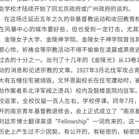
会学校才陆续开始了同北京政府或广州政府的谈判。
在这场迁延近五年之久的非基督教运动和收回教育
在风暴中心的城市要好些，但也受到一定打击。尤其
、金陵女子大学、金陵神学院、金陵女子神学院首当
颤心惊，祈祷会等宗教活动不得不偷偷在凌晨或黑夜
过去的十分之一。出刊了十几年的《金陵光》从13卷1
动的消息和论述宗教的文章。1927年3月北伐军攻
大有五幢住宅被烧毁，文怀恩副校长在住宅遭劫时，
劫作案者系北洋军阀之溃兵）校内及鼓楼医院均驻军
校返家，全校仅留一百人左右，学校停课。同年7月
开的南京青年基督教退修会，会上正式成立了“南京
刘廷芳博士翻译英语“Fellowship”一词而来的
历史上产生过不少团契，有公开的，有秘密的，秘密