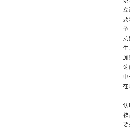
立
要
争
抗
生
加
论
中
在
认
教
要