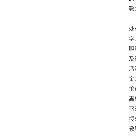
教
处
学
胆
及
活
金
抢
离
召
授
教