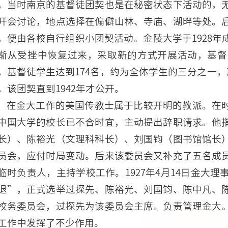
。当时南京的基督徒团契也是在秘密状态下活动的，
开会讨论，地点选择在偏僻山林、寺庙、湖畔等处。
，便由各校自行组织小团契活动。金陵大学于1928
渐从受挫中恢复过来，采取新的方式开展活动，基督徒
，基督徒学生达到174名，约为全体学生的三分之一，
。该团契直到1942年才公开。
在金大工作的美国传教士属于比较开明的教派。在
中国大学的校长已不合时宜，主动提出辞职请求。他
长）、陈裕光（文理科科长）、刘国钧（图书馆馆长
员会，应付时局变动。后来该委员会又补充了五名成
临时负责人，主持学校工作。1927年4月14日金大理
退”，正式选举过探先、陈裕光、刘国钧、陈中凡、
校务委员会，过探先为该委员会主席。负责管理金大
工作中发挥了不少作用。