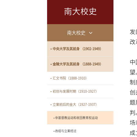
南大校史
发
南大校史
改
• 中央大学及其前身 （1902-1949）
中
• 金陵大学及其前身 （1888-1949）
望
• 汇文书院（1888-1910）
制
创
• 初创与发展时期（1910-1927）
题
• 立案前后的金大（1927-1937）
判
• 非基督教运动和收回教育权运动
场
• 改组与立案经过
成