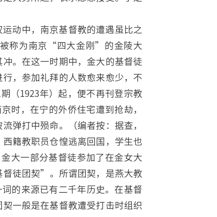
权运动中，南京基督教的遭遇虽比之
被称为南京“四大金刚”的金陵大
其冲。在这一时期中，金大的基督徒
进行，参加礼拜的人数愈来愈少，不
期（1923年）起，便不再刊登宗教
占南京时，在宁的外侨住宅遭到抢劫，
被流弹打中殒命。（编者按：据查，
。西籍教职员仓惶逃离回国，学生也
，金大一部分基督徒参加了在金女大
基督徒团契”。所谓团契，是燕大教
，这一词的来源已有二千年历史。在基督
团契一般是在基督教遭受打击时组织