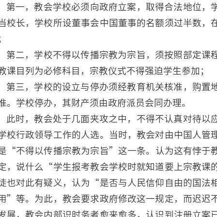
第一，教会学校必须向政府立案，取得合法地位，
当校长，学校所设董事会中国董事的名额须过半数，
；
第二，学校不得以传播宗教为宗旨，须按照部定课
教课目列为必修科目，宗教仪式不得强迫学生参加；
第三，学校的设立与停办须经教育机关核准，购置
准。学校停办，其财产须由政府派员会同办理。
此时，教会处于几面夹攻之中，不得不认真对待以
学校行政领导工作的人选。当时，教会对由中国人管
是“不得以传播宗教为宗旨”这一条。认为这有悖于
定，说什么“学生报考教会学校时就知道要上宗教课
徒也对此有疑义，认为“是否与人民信仰自由的国法
用”等。为此，教会要求政府修改这一规定，而迟迟
发展，教会内部识时务者愈来愈多，认识到注册立案