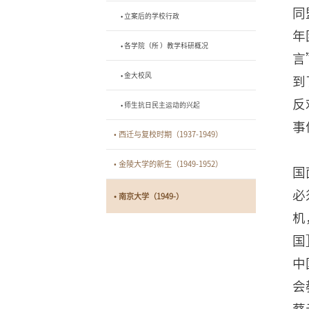
同
• 立案后的学校行政
年
• 各学院（所 ）教学科研概况
言
• 金大校风
到
反
• 师生抗日民主运动的兴起
事
• 西迁与复校时期（1937-1949）
• 金陵大学的新生（1949-1952）
国
必
• 南京大学（1949-）
机
国
中
会
蔡