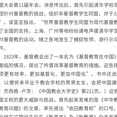
盟大会第11届年会。消息传出后，首先引起清华学校
团针对基督教的挑战，组织非基督教学生同盟，并于3
”。该宣言指出，“世界基督教学生同盟为现代基督
了全国的支持。上海、广州等地纷纷通电声援清华学
对基督教的运动。随之各地发生了捕捉牧师、游行示
件。
1923年，基督教会出了一本名为《基督教育在中
面临的情况，提出了所谓改革基督教育的措施。这些
须更有效率、更加基督化、更加中国化”。书中还说
，以便将来毕业于教会学校的男男女女，会把中国建
］杰西格·卢茨：《中国教会大学史》第211页。）
国主权的更大威胁与挑战。首先起来发难的是《中华
教育问题》的文章，率先提出“收回教育权”的口号
元培在这期间先后在《新青年》及《新教育》杂志发