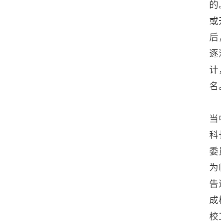
的
或
后
逐
计
名
当
科
委
为
告
成
校