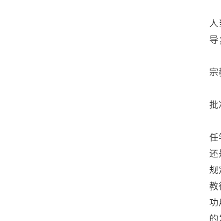
人
导
宗
批
任
还
规
教
功
的