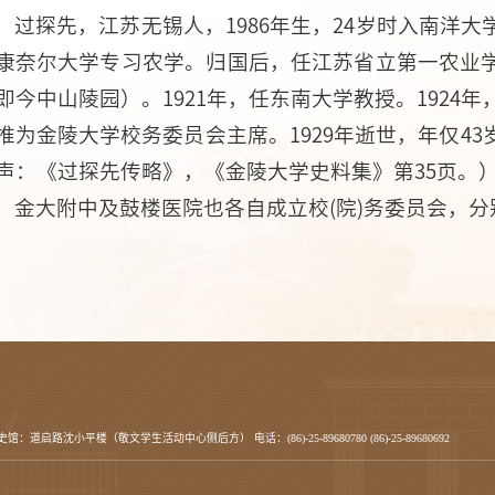
过探先，江苏无锡人，1986年生，24岁时入南洋
康奈尔大学专习农学。归国后，任江苏省立第一农业
即今中山陵园）。1921年，任东南大学教授。1924年
推为金陵大学校务委员会主席。1929年逝世，年仅4
声：《过探先传略》，《金陵大学史料集》第35页。
金大附中及鼓楼医院也各自成立校(院)务委员会，
史馆：道启路沈小平楼（敬文学生活动中心侧后方） 电话：(86)-25-89680780 (86)-25-89680692