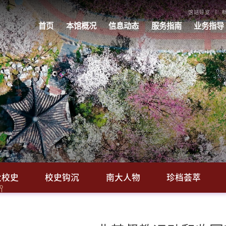
馆站导览
首页
本馆概况
信息动态
服务指南
业务指导
大校史
校史钩沉
南大人物
珍档荟萃