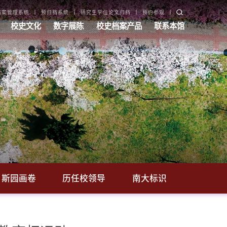
档案管理系统
预归档系统
研究生学位论文归档
预约参观
校史文化
数字展陈
校史档案产品
联系本馆
斯园画卷
历任校领导
南大标识