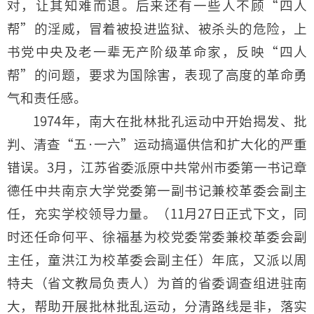
对，让其知难而退。后来还有一些人不顾“四人
帮”的淫威，冒着被投进监狱、被杀头的危险，上
书党中央及老一辈无产阶级革命家，反映“四人
帮”的问题，要求为国除害，表现了高度的革命勇
气和责任感。
1974年，南大在批林批孔运动中开始揭发、批
判、清查“五·一六”运动搞逼供信和扩大化的严重
错误。3月，江苏省委派原中共常州市委第一书记章
德任中共南京大学党委第一副书记兼校革委会副主
任，充实学校领导力量。（11月27日正式下文，同
时还任命何平、徐福基为校党委常委兼校革委会副
主任，童洪江为校革委会副主任）年底，又派以周
特夫（省文教局负责人）为首的省委调查组进驻南
大，帮助开展批林批乱运动，分清路线是非，落实