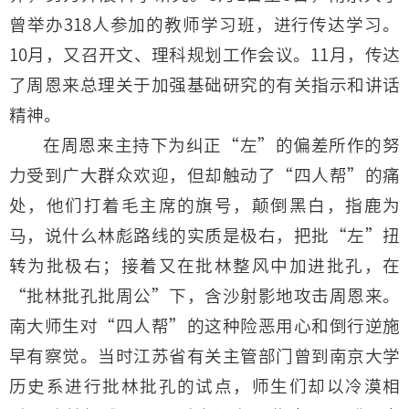
曾举办318人参加的教师学习班，进行传达学习。
10月，又召开文、理科规划工作会议。11月，传达
了周恩来总理关于加强基础研究的有关指示和讲话
精神。
在周恩来主持下为纠正“左”的偏差所作的努
力受到广大群众欢迎，但却触动了“四人帮”的痛
处，他们打着毛主席的旗号，颠倒黑白，指鹿为
马，说什么林彪路线的实质是极右，把批“左”扭
转为批极右；接着又在批林整风中加进批孔，在
“批林批孔批周公”下，含沙射影地攻击周恩来。
南大师生对“四人帮”的这种险恶用心和倒行逆施
早有察觉。当时江苏省有关主管部门曾到南京大学
历史系进行批林批孔的试点，师生们却以冷漠相