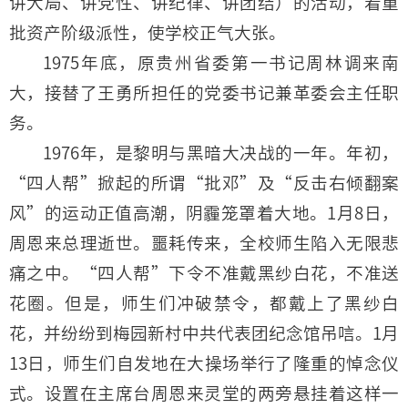
讲大局、讲党性、讲纪律、讲团结）的活动，着重
批资产阶级派性，使学校正气大张。
1975年底，原贵州省委第一书记周林调来南
大，接替了王勇所担任的党委书记兼革委会主任职
务。
1976年，是黎明与黑暗大决战的一年。年初，
“四人帮”掀起的所谓“批邓”及“反击右倾翻案
风”的运动正值高潮，阴霾笼罩着大地。1月8日，
周恩来总理逝世。噩耗传来，全校师生陷入无限悲
痛之中。“四人帮”下令不准戴黑纱白花，不准送
花圈。但是，师生们冲破禁令，都戴上了黑纱白
花，并纷纷到梅园新村中共代表团纪念馆吊唁。1月
13日，师生们自发地在大操场举行了隆重的悼念仪
式。设置在主席台周恩来灵堂的两旁悬挂着这样一