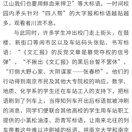
江山我们也要用鲜血来捍卫”等大标语。一时间校
园内矛头针对“四人帮”的大字报和标语越贴越
多，观看者川流不息。
与此同时，许多学生冲出校门走上街头，在鼓
楼、新街口等闹市区以及车站码头张贴、书写标
语：“《文汇报》的反党文章是篡党夺权的信号
弹”，“不揪出《文汇报》的黑后台誓不罢休”，
“打倒大野心家、大阴谋家——张春桥”。他们的
行动得到南京市民及其他大专院校的响应。数学、
地质、化学系的学生还在车站工人的支持下，把标
语刷到了列车上，当得知列车开出后标语就被冲刷
的消息，同学们便联合其他高校的学生用车站职工
提供的小氯松油漆、沥青写标语，让南来北往的列
车带着这些难以冲刷掉的标语，将南京大学和南京