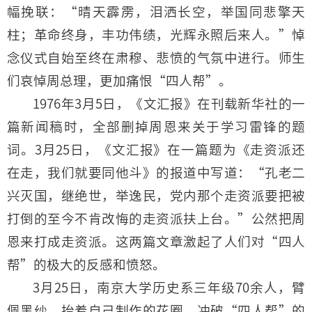
幅挽联：“晴天霹雳，泪洒长空，举国同悲擎天
柱；革命终身，丰功伟绩，光辉永照后来人。”悼
念仪式自始至终在肃穆、悲愤的气氛中进行。师生
们哀悼周总理，更加痛恨“四人帮”。
1976年3月5日，《文汇报》在刊载新华社的一
篇新闻稿时，全部删掉周恩来关于学习雷锋的题
词。3月25日，《文汇报》在一篇题为《走资派还
在走，我们就要同他斗》的报道中写道：“孔老二
兴灭国，继绝世，举逸民，党内那个走资派要把被
打倒的至今不肯改悔的走资派扶上台。”公然把周
恩来打成走资派。这两篇文章激起了人们对“四人
帮”的极大的反感和愤怒。
3月25日，南京大学历史系三年级70余人，臂
佩黑纱，抬着自己制作的花圈，冲破“四人帮”的