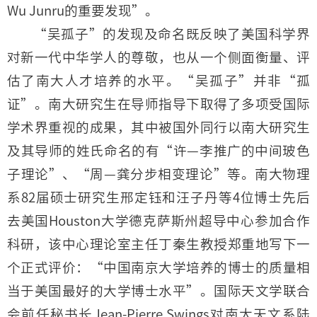
Wu Junru的重要发现”。
“吴孤子”的发现及命名既反映了美国科学界
对新一代中华学人的尊敬，也从一个侧面衡量、评
估了南大人才培养的水平。“吴孤子”并非“孤
证”。南大研究生在导师指导下取得了多项受国际
学术界重视的成果，其中被国外同行以南大研究生
及其导师的姓氏命名的有“许—李推广的中间玻色
子理论”、“周—龚分步相变理论”等。南大物理
系82届硕士研究生邢定钰和汪子丹等4位博士先后
去美国Houston大学德克萨斯州超导中心参加合作
科研，该中心理论室主任丁秦生教授郑重地写下一
个正式评价：“中国南京大学培养的博士的质量相
当于美国最好的大学博士水平”。国际天文学联合
会前任秘书长Jean-Pierre Swings对南大天文系陆