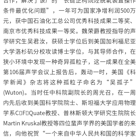
合作，解决了该厂的“长链正构烷烃脱氧装置操作
条件最优化问题”，一年可为国家净增利润500万
元，获中国石油化工总公司优秀科技成果二等奖、
南京市优秀科技成果一等奖。魏荣爵教授指导的声
学研究生吴君汝，获硕士学位后到美国加利福尼亚
大学洛杉矶分校攻读博士学位，与其导师合作，在
狭小环境中发现一种奇异孤粒子，这一成果在全美
第106届声学会议上报告后，轰动一时，美国《科
学新闻》杂志将这种孤粒子命名为“吴孤子”
(Wuton)。当时任中科院副院长的周光召，在一周
内先后收到美国科学院院士、斯坦福大学应用物理
学系CFQuate教授、普林斯顿大学研究生院院长
Martin Kruskal教授等四位蜚声学界的美国学者的来
信，向他祝贺“一个来自中华人民共和国的科学家