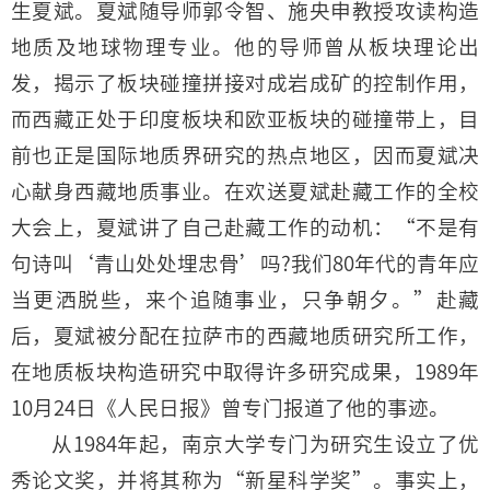
生夏斌。夏斌随导师郭令智、施央申教授攻读构造
地质及地球物理专业。他的导师曾从板块理论出
发，揭示了板块碰撞拼接对成岩成矿的控制作用，
而西藏正处于印度板块和欧亚板块的碰撞带上，目
前也正是国际地质界研究的热点地区，因而夏斌决
心献身西藏地质事业。在欢送夏斌赴藏工作的全校
大会上，夏斌讲了自己赴藏工作的动机：“不是有
句诗叫‘青山处处埋忠骨’吗?我们80年代的青年应
当更洒脱些，来个追随事业，只争朝夕。”赴藏
后，夏斌被分配在拉萨市的西藏地质研究所工作，
在地质板块构造研究中取得许多研究成果，1989年
10月24日《人民日报》曾专门报道了他的事迹。
从1984年起，南京大学专门为研究生设立了优
秀论文奖，并将其称为“新星科学奖”。事实上，