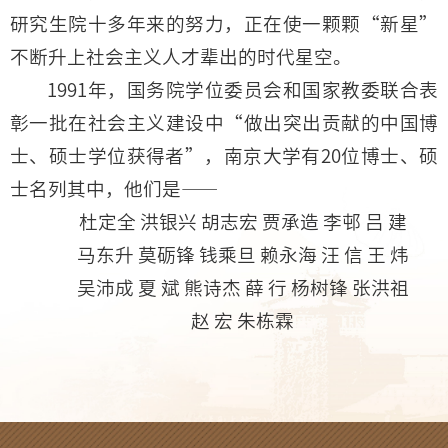
研究生院十多年来的努力，正在使一颗颗“新星”
不断升上社会主义人才辈出的时代星空。
1991年，国务院学位委员会和国家教委联合表
彰一批在社会主义建设中“做出突出贡献的中国博
士、硕士学位获得者”，南京大学有20位博士、硕
士名列其中，他们是——
杜定全 洪银兴 胡志宏 贾承造 李邨 吕 建
马东升 莫砺锋 钱乘旦 赖永海 汪 信 王 炜
吴沛成 夏 斌 熊诗杰 薛 行 杨树锋 张洪祖
赵 宏 朱栋霖