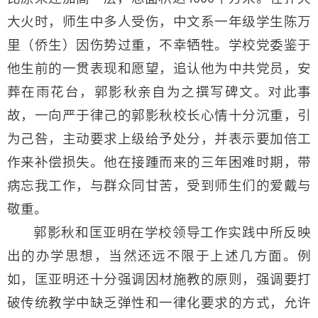
大火时，师生中多人受伤，中文系一年级学生陈万
里（侨生）因伤势过重，不幸牺牲。学校党委鉴于
他生前的一贯表现和愿望，追认他为中共党员，安
葬在雨花台，郭影秋亲自为之撰写碑文。对此事
故，一向严于律己的郭影秋校长心情十分沉重，引
为己咎，主动要求上级给予处分，并表示要加倍工
作来补偿损失。他在接踵而来的三年困难时期，带
病忘我工作，与群众同甘苦，受到师生们的爱戴与
敬重。
郭影秋和匡亚明在学校领导工作实践中所反映
出的办学思想，当然还远不限于上述几方面。例
如，匡亚明还十分强调因材施教的原则，强调要打
破传统教学中缺乏弹性和一律化要求的方式，允许