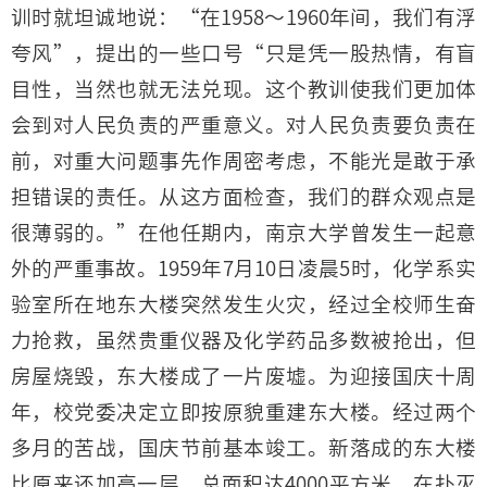
训时就坦诚地说：“在1958～1960年间，我们有浮
夸风”，提出的一些口号“只是凭一股热情，有盲
目性，当然也就无法兑现。这个教训使我们更加体
会到对人民负责的严重意义。对人民负责要负责在
前，对重大问题事先作周密考虑，不能光是敢于承
担错误的责任。从这方面检查，我们的群众观点是
很薄弱的。”在他任期内，南京大学曾发生一起意
外的严重事故。1959年7月10日凌晨5时，化学系实
验室所在地东大楼突然发生火灾，经过全校师生奋
力抢救，虽然贵重仪器及化学药品多数被抢出，但
房屋烧毁，东大楼成了一片废墟。为迎接国庆十周
年，校党委决定立即按原貌重建东大楼。经过两个
多月的苦战，国庆节前基本竣工。新落成的东大楼
比原来还加高一层，总面积达4000平方米。在扑灭