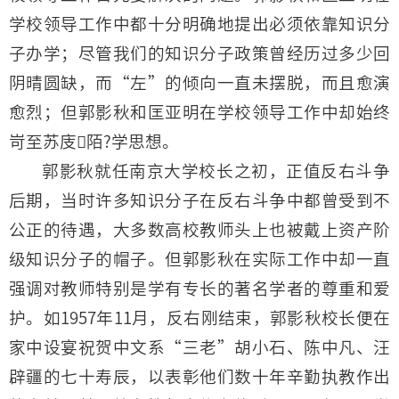
学校领导工作中都十分明确地提出必须依靠知识分
子办学；尽管我们的知识分子政策曾经历过多少回
阴晴圆缺，而“左”的倾向一直未摆脱，而且愈演
愈烈；但郭影秋和匡亚明在学校领导工作中却始终
岢至苏庋陌?学思想。
郭影秋就任南京大学校长之初，正值反右斗争
后期，当时许多知识分子在反右斗争中都曾受到不
公正的待遇，大多数高校教师头上也被戴上资产阶
级知识分子的帽子。但郭影秋在实际工作中却一直
强调对教师特别是学有专长的著名学者的尊重和爱
护。如1957年11月，反右刚结束，郭影秋校长便在
家中设宴祝贺中文系“三老”胡小石、陈中凡、汪
辟疆的七十寿辰，以表彰他们数十年辛勤执教作出