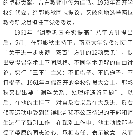
的卓越贡献，曾在教师中传为佳话。1958年召开学
校党代会，经郭影秋同志提议，又破例地选举两位
教授新党员担任了党委委员。
1961年“调整巩固充实提高”八字方针提出
后，5月，在郭影秋主持下，南京大学党委制定了
“关于进一步贯彻‘双百’方针的12项意见”，提
出要提倡学术上不同风格、不同学术见解的自由讨
论，实行“三不”主义：不扣帽子、不抓辫子，不
打棍子。1961年暑假召开的全校党员大会上，郭影
秋又提出要“调整关系，处理好遗留问题”。以
后，在他的主持下，对自反右以后在大跃进、反右
倾等运动中受到错误批判和不公正待遇的干部和师
生进行了甄别工作，在甄别工作中，他主动找那些
受了委屈的同志谈心，承担责任，表示歉意，从而