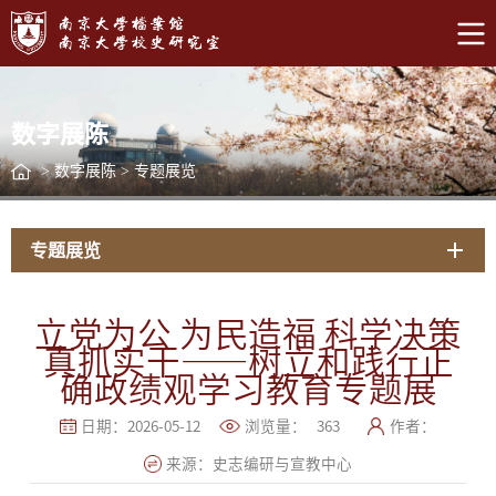
数字展陈
>
数字展陈
>
专题展览
专题展览
立党为公 为民造福 科学决策
真抓实干——树立和践行正
确政绩观学习教育专题展
日期：2026-05-12
浏览量：
363
作者：
来源：史志编研与宣教中心