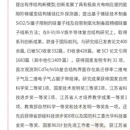
提出有序结构新模型;创新发展了具有极高光电响应度的能
隙阶梯缓变结构锗硅红外探测器；提出基于锗硅技术制备
SiO2/Si量子限制的硅量子线及自限制氧化制备超精细硅量
子线新方法；在II-VI/III-V族半导体复合结构研究上，取得
系列创新成果，跻身于国际前列。与研究组已发表论文400
余篇, 已被SCI收录332篇，EI收录428篇，被 SCI 论文引用
1683篇（其中他引1409 篇），获得国家发明专利 31 项，
首次观测到CdTe/InSb复合结构界面存在高迁移率二维电
子气及二维电子气占据子带规律。研究成果获得国家自然
科学奖二等奖1项、国家技术发明奖三等奖1项、江苏省科
技进步奖一等奖1项、江苏省人才培养教学成果一等奖1
项、教育部自然科学一等奖和技术发明一等奖各一项。还
先后获得省部级科技进步奖8项以及国防科工委光华科技基
金奖一等奖、国家863计划先进工作者一等奖。 获江苏省