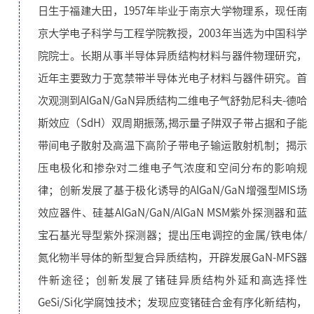
日生于福建大田，1957年毕业于南京大学物理系，现任南
京大学电子科学与工程学院教授，2003年当选为中国科学
院院士。长期从事半导体异质结构材料与器件物理研究，
近年主要致力于宽禁带半导体光电子材料与器件研究。首
次观测到AlGaN/GaN异质结构二维电子气舒勃尼科夫-德哈
斯效应（SdH）双周期振荡,揭示量子阱双子带占据和子能
带间电子散射及高温下高阶子带电子输运散射机制；揭示
压电极化和掺杂对二维电子气浓度和空间分布的影响规
律；创新发展了基于极化诱导的AlGaN/GaN增强型MIS场
效应器件、硅基AlGaN/GaN/AlGaN MSM紫外探测器和蓝
宝石基光导型紫外探测器；提出压电调控的金属/铁电体/
氮化物半导体的新型复合异质结构，开辟发展GaN-MFS器
件新途径；创新发展了锗硅异质结构外延和高选择性
GeSi/Si化学腐蚀技术；发现应变锗硅合金有序化新结构，