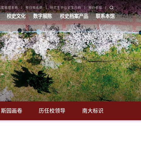
档案管理系统
预归档系统
研究生学位论文归档
预约参观
校史文化
数字展陈
校史档案产品
联系本馆
斯园画卷
历任校领导
南大标识