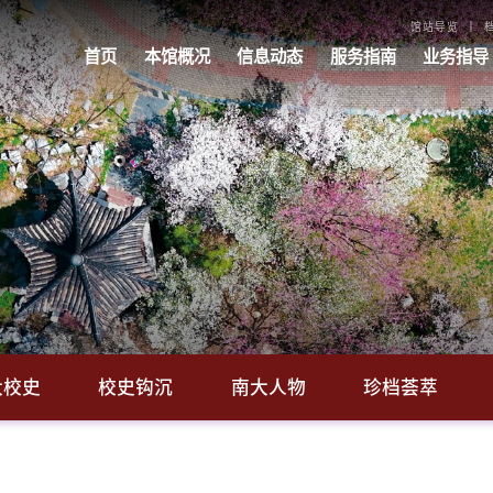
馆站导览
首页
本馆概况
信息动态
服务指南
业务指导
大校史
校史钩沉
南大人物
珍档荟萃