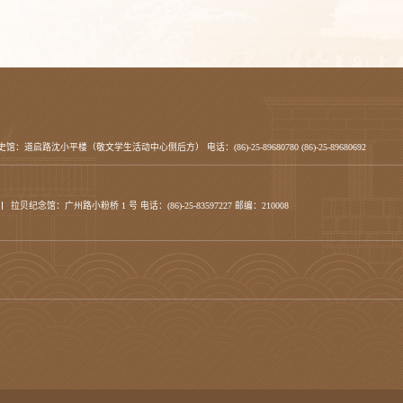
史馆：道启路沈小平楼（敬文学生活动中心侧后方） 电话：(86)-25-89680780 (86)-25-89680692
拉贝纪念馆：广州路小粉桥 1 号 电话：(86)-25-83597227 邮编：210008