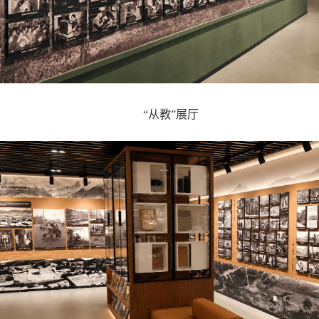
“
从教
”
展厅