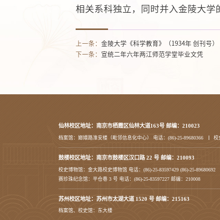
相关系科独立，同时并入金陵大学
上一条：
金陵大学《科学教育》（1934年 创刊号）
下一条：
宣统二年六年两江师范学堂毕业文凭
仙林校区地址：南京市栖霞区仙林大道163号 邮编：210023
档案馆：嫏嬛路淮安楼（毗邻信息化中心） 电话：(86)-25-89680366
校
鼓楼校区地址：南京市鼓楼区汉口路 22 号 邮编：210093
校史博物馆：金大路校史博物馆 电话：(86)-25-83597429 (86)-25-89680692
赛珍珠纪念馆：平仓巷 3 号 电话：(86)-25-83597227 邮编：210008
苏州校区地址：苏州市太湖大道 1520 号 邮编：215163
档案馆、校史馆：东大楼