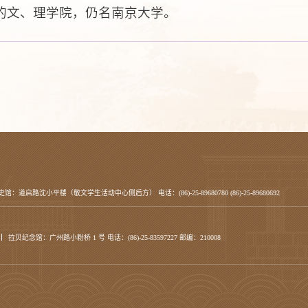
的文、理学院，仍名南京大学。
史馆：道启路沈小平楼（敬文学生活动中心侧后方） 电话：(86)-25-89680780 (86)-25-89680692
拉贝纪念馆：广州路小粉桥 1 号 电话：(86)-25-83597227 邮编：210008