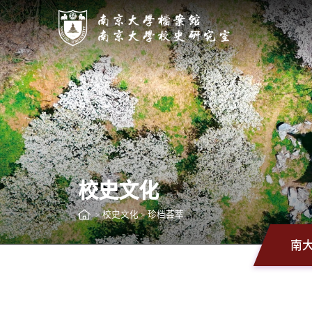
校史文化
校史文化
珍档荟萃
>
>
南