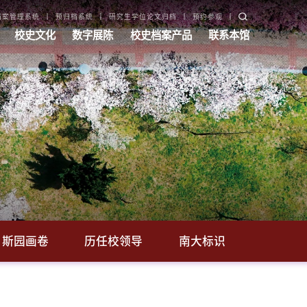
档案管理系统
预归档系统
研究生学位论文归档
预约参观
校史文化
数字展陈
校史档案产品
联系本馆
斯园画卷
历任校领导
南大标识