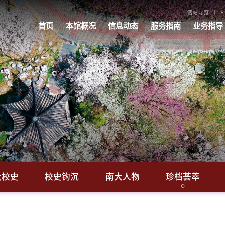
馆站导览
首页
本馆概况
信息动态
服务指南
业务指导
大校史
校史钩沉
南大人物
珍档荟萃