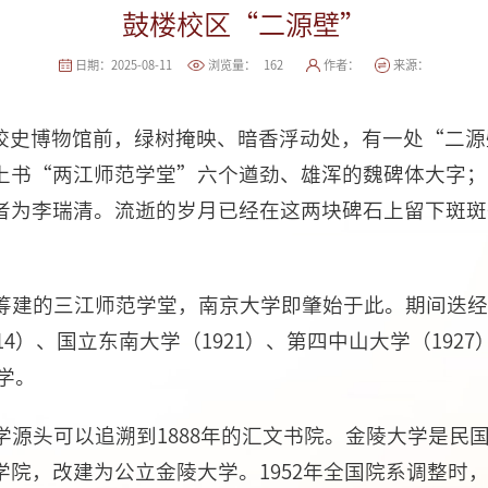
鼓楼校区“二源壁”
日期：2025-08-11
浏览量：
162
作者：
来源：
校史博物馆前，绿树掩映、暗香浮动处，有一处“二源
上书“两江师范学堂”六个遒劲、雄浑的魏碑体大字；
者为李瑞清。流逝的岁月已经在这两块碑石上留下斑斑
年筹建的三江师范学堂，南京大学即肇始于此。期间迭
14）、国立东南大学（1921）、第四中山大学（192
大学。
办学源头可以追溯到1888年的汇文书院。金陵大学是民国
院，改建为公立金陵大学。1952年全国院系调整时